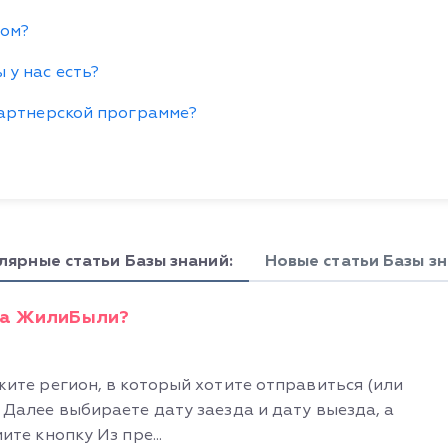
ром?
 у нас есть?
партнерской программе?
лярные статьи Базы знаний:
Новые статьи Базы зн
на ЖилиБыли?
жите регион, в который хотите отправиться (или
 Далее выбираете дату заезда и дату выезда, а
те кнопку Из пре...