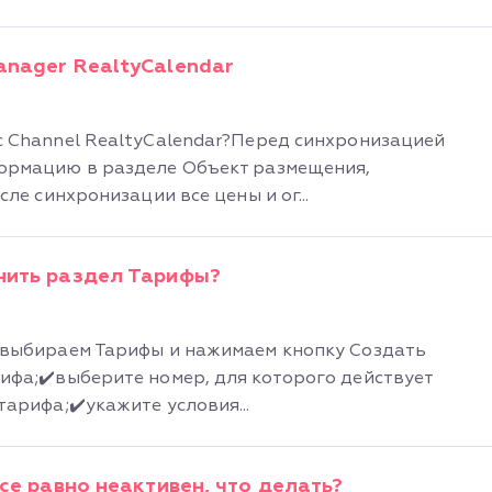
anager RealtyCalendar
 Channel RealtyCalendar?Перед синхронизацией
ормацию в разделе Объект размещения,
ле синхронизации все цены и ог...
нить раздел Тарифы?
 выбираем Тарифы и нажимаем кнопку Создать
рифа;✔️выберите номер, для которого действует
тарифа;✔️укажите условия...
все равно неактивен, что делать?