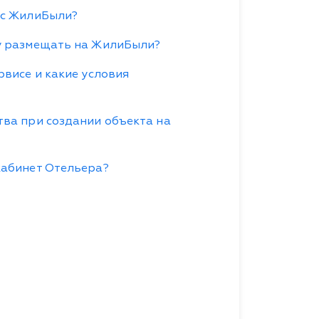
ис ЖилиБыли?
гу размещать на ЖилиБыли?
рвисе и какие условия
тва при создании объекта на
кабинет Отельера?