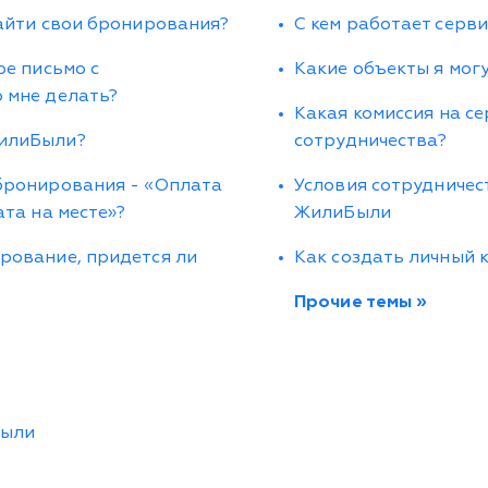
найти свои бронирования?
С кем работает серв
ое письмо с
Какие объекты я мо
 мне делать?
Какая комиссия на се
ЖилиБыли?
сотрудничества?
 бронирования - «Оплата
Условия сотрудничес
ата на месте»?
ЖилиБыли
рование, придется ли
Как создать личный 
Прочие темы »
Были